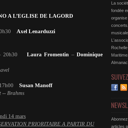
La socié
fondée e
NO A L’EGLISE DE LAGORD
organise
concerts
0h30
Axel Lenarduzzi
musicale
L'associa
Rochelle
 20h30
Laura Fromentin
–
Dominique
Maritime.
Almanac
avel
SUIVE
17h00
Susan Manoff
t -- Brahms
NEWSL
undi 14 mars
Abonnez-
ERVATION PRIORITAIRE A PARTIR DU
articles 