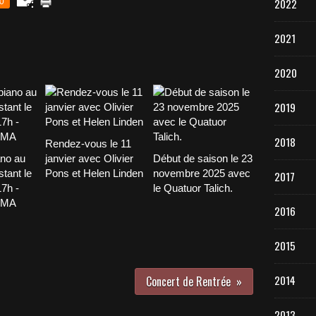
2022
0
2021
2020
2019
2018
Rendez-vous le 11
ano au
janvier avec Olivier
Début de saison le 23
tant le
Pons et Helen Linden
novembre 2025 avec
2017
17h -
le Quatuor Talich.
UMA
2016
2015
2014
Concert de Rentrée
2013