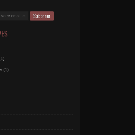
VES
(1)
er
(1)