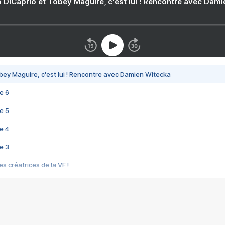
 DiCaprio et Tobey Maguire, c'est lui ! Rencontre avec Dam
bey Maguire, c'est lui ! Rencontre avec Damien Witecka
e 6
e 5
e 4
e 3
s créatrices de la VF !
e 2
e 1
e Mektoub My Love arrive enfin ! Rencontre avec Shaïn Boumedine et Sal