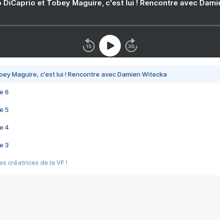
 DiCaprio et Tobey Maguire, c'est lui ! Rencontre avec Dam
bey Maguire, c'est lui ! Rencontre avec Damien Witecka
e 6
e 5
e 4
e 3
s créatrices de la VF !
e 2
e 1
e Mektoub My Love arrive enfin ! Rencontre avec Shaïn Boumedine et Sal