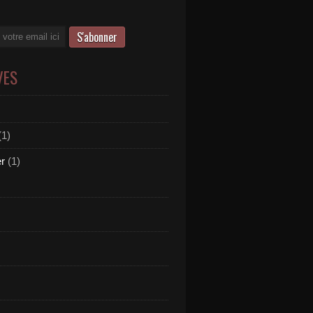
VES
(1)
er
(1)