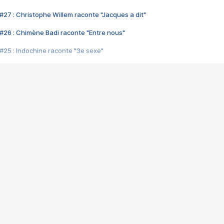
#27 : Christophe Willem raconte "Jacques a dit"
#26 : Chimène Badi raconte "Entre nous"
#25 : Indochine raconte "3e sexe"
#24 : Zaho raconte "C'est chelou"
#23 : Patrick Bruel raconte "Au café des délices"
#22 : Kyo raconte "Le chemin"
#21 : Nolwenn Leroy raconte "Cassé"
#20 : Patrick Hernandez raconte "Born to be alive"
#19 : Lorie raconte "Près de moi"
#18 : Michael Jones raconte "A nos actes manqués" (avec Jean-Jacque
#17 : Khaled raconte "Aïcha"
#16 : Corneille raconte "Parce qu'on vient de loin"