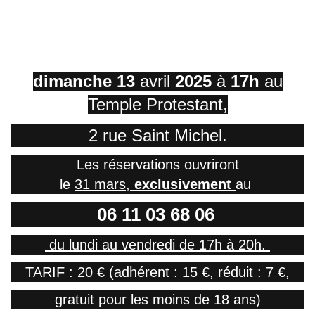
programme de ce récital qui conclura la
saison de la Philhar.
RENDEZ-VOUS LE
dimanche 13
avril
2025
à
17h
au
Temple Protestant,
2 rue Saint Michel.
Les réservations ouvriront
le
31 mars,
exclusivement
au
06 11 03 68 06
du lundi au vendredi de 17h à 20h.
TARIF : 20 € (adhérent : 15 €, réduit : 7 €,
gratuit pour les moins de 18 ans)